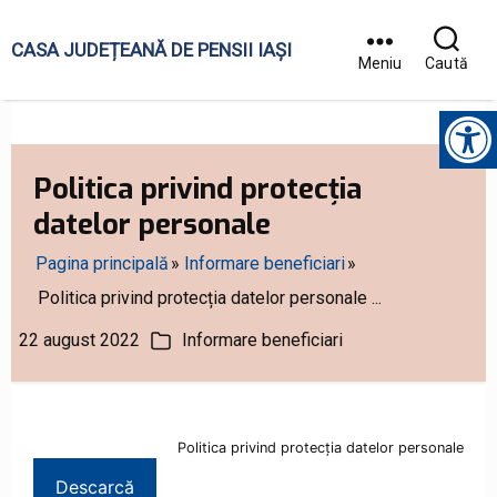
CASA JUDEȚEANĂ DE PENSII IAȘI
Meniu
Caută
Instrumente pentru accesibilitate
Politica privind protecția
datelor personale
Pagina principală
Informare beneficiari
Politica privind protecția datelor personale ...
22 august 2022
Informare beneficiari
ată
Categorii
rticol
Politica privind protecția datelor personale
Descarcă