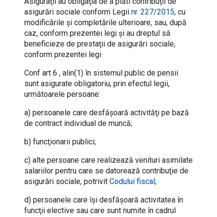
Asiguraţii au obligaţia de a plăti contribuţii de
asigurări sociale conform Legii
nr. 227/2015
, cu
modificările şi completările ulterioare, sau, după
caz, conform prezentei legi şi au dreptul să
beneficieze de prestaţii de asigurări sociale,
conform prezentei legi
Conf art 6 , alin(1) în sistemul public de pensii
sunt asigurate obligatoriu, prin efectul legii,
următoarele persoane:
a) persoanele care desfăşoară activităţi pe bază
de contract individual de muncă;
b) funcţionarii publici;
c) alte persoane care realizează venituri asimilate
salariilor pentru care se datorează contribuţie de
asigurări sociale, potrivit
Codului fiscal
;
d) persoanele care îşi desfăşoară activitatea în
funcţii elective sau care sunt numite în cadrul