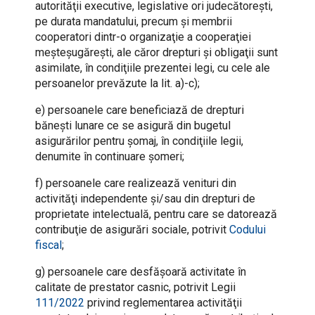
autorităţii executive, legislative ori judecătoreşti,
pe durata mandatului, precum şi membrii
cooperatori dintr-o organizaţie a cooperaţiei
meşteşugăreşti, ale căror drepturi şi obligaţii sunt
asimilate, în condiţiile prezentei legi, cu cele ale
persoanelor prevăzute la lit. a)-c);
e) persoanele care beneficiază de drepturi
băneşti lunare ce se asigură din bugetul
asigurărilor pentru şomaj, în condiţiile legii,
denumite în continuare şomeri;
f) persoanele care realizează venituri din
activităţi independente şi/sau din drepturi de
proprietate intelectuală, pentru care se datorează
contribuţie de asigurări sociale, potrivit
Codului
fiscal
;
g) persoanele care desfăşoară activitate în
calitate de prestator casnic, potrivit Legii
111/2022
privind reglementarea activităţii