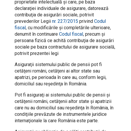
proprietate intelectuală şi care, pe baza
declaraţiei individuale de asigurare, datorează
contribuţia de asigurări sociale, potrivit
prevederilor Legii
nr. 227/2015
privind
Codul
fiscal
, cu modificările şi completările ulterioare,
denumit în continuare
Codul fiscal
, precum şi
persoana fizică ce achită contribuţia de asigurări
sociale pe baza contractului de asigurare socială,
potrivit prezentei legi
Asiguraţii sistemului public de pensii pot fi
cetăţeni români, cetăţeni ai altor state sau
apatrizi, pe perioada în care au, conform legii,
domiciliul sau reşedinţa în România.
Pot fi asiguraţi ai sistemului public de pensii şi
cetăţenii români, cetăţenii altor state şi apatrizii
care nu au domiciliul sau reşedinţa în România, în
condiţiile prevăzute de instrumentele juridice
internaţionale la care România este parte.